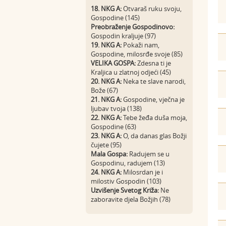
18. NKG A:
Otvaraš ruku svoju,
Gospodine (145)
Preobraženje Gospodinovo:
Gospodin kraljuje (97)
19. NKG A:
Pokaži nam,
Gospodine, milosrđe svoje (85)
VELIKA GOSPA:
Zdesna ti je
Kraljica u zlatnoj odjeći (45)
20. NKG A:
Neka te slave narodi,
Bože (67)
21. NKG A:
Gospodine, vječna je
ljubav tvoja (138)
22. NKG A:
Tebe žeđa duša moja,
Gospodine (63)
23. NKG A:
O, da danas glas Božji
čujete (95)
Mala Gospa:
Radujem se u
Gospodinu, radujem (13)
24. NKG A:
Milosrdan je i
milostiv Gospodin (103)
Uzvišenje Svetog Križa:
Ne
zaboravite djela Božjih (78)