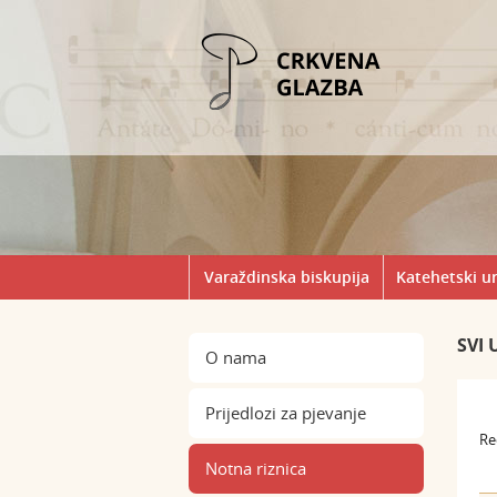
Varaždinska biskupija
Katehetski u
SVI 
O nama
Prijedlozi za pjevanje
Re
Notna riznica