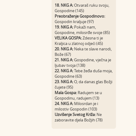
18. NKG A:
Otvaraš ruku svoju,
Gospodine (145)
Preobraženje Gospodinovo:
Gospodin kraljuje (97)
19. NKG A:
Pokaži nam,
Gospodine, milosrđe svoje (85)
VELIKA GOSPA:
Zdesna ti je
Kraljica u zlatnoj odjeći (45)
20. NKG A:
Neka te slave narodi,
Bože (67)
21. NKG A:
Gospodine, vječna je
ljubav tvoja (138)
22. NKG A:
Tebe žeđa duša moja,
Gospodine (63)
23. NKG A:
O, da danas glas Božji
čujete (95)
Mala Gospa:
Radujem se u
Gospodinu, radujem (13)
24. NKG A:
Milosrdan je i
milostiv Gospodin (103)
Uzvišenje Svetog Križa:
Ne
zaboravite djela Božjih (78)