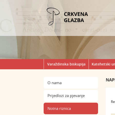
Varaždinska biskupija
Katehetski u
NAP
O nama
Prijedlozi za pjevanje
Re
Notna riznica