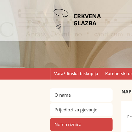
Varaždinska biskupija
Katehetski u
NAP
O nama
Prijedlozi za pjevanje
Re
Notna riznica