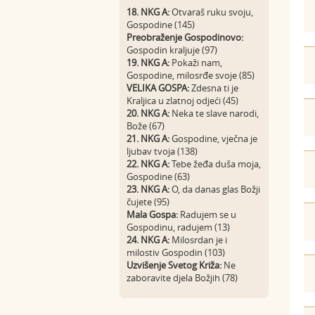
18. NKG A:
Otvaraš ruku svoju,
Gospodine (145)
Preobraženje Gospodinovo:
Gospodin kraljuje (97)
19. NKG A:
Pokaži nam,
Gospodine, milosrđe svoje (85)
VELIKA GOSPA:
Zdesna ti je
Kraljica u zlatnoj odjeći (45)
20. NKG A:
Neka te slave narodi,
Bože (67)
21. NKG A:
Gospodine, vječna je
ljubav tvoja (138)
22. NKG A:
Tebe žeđa duša moja,
Gospodine (63)
23. NKG A:
O, da danas glas Božji
čujete (95)
Mala Gospa:
Radujem se u
Gospodinu, radujem (13)
24. NKG A:
Milosrdan je i
milostiv Gospodin (103)
Uzvišenje Svetog Križa:
Ne
zaboravite djela Božjih (78)