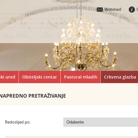
Webmail
ki ured
Obiteljski centar
Pastoral mladih
Crkvena glazba
NAPREDNO PRETRAŽIVANJE
Redoslijed po: