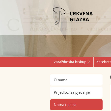
Varaždinska biskupija
Katehets
O nama
Prijedlozi za pjevanje
Notna riznica