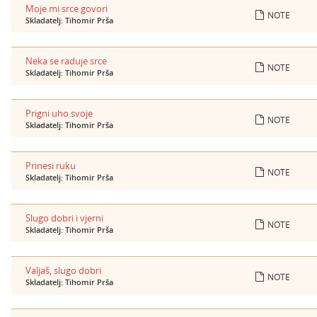
Moje mi srce govori
NOTE
Skladatelj: Tihomir Prša
Neka se raduje srce
NOTE
Skladatelj: Tihomir Prša
Prigni uho svoje
NOTE
Skladatelj: Tihomir Prša
Prinesi ruku
NOTE
Skladatelj: Tihomir Prša
Slugo dobri i vjerni
NOTE
Skladatelj: Tihomir Prša
Valjaš, slugo dobri
NOTE
Skladatelj: Tihomir Prša