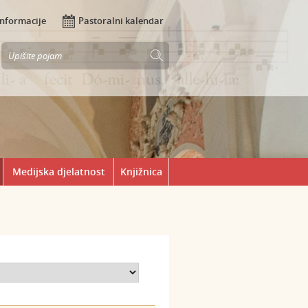
Informacije
Pastoralni kalendar
Medijska djelatnost
Knjižnica