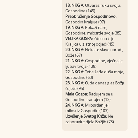
18. NKG A:
Otvaraš ruku svoju,
Gospodine (145)
Preobraženje Gospodinovo:
Gospodin kraljuje (97)
19. NKG A:
Pokaži nam,
Gospodine, milosrđe svoje (85)
VELIKA GOSPA:
Zdesna ti je
Kraljica u zlatnoj odjeći (45)
20. NKG A:
Neka te slave narodi,
Bože (67)
21. NKG A:
Gospodine, vječna je
ljubav tvoja (138)
22. NKG A:
Tebe žeđa duša moja,
Gospodine (63)
23. NKG A:
O, da danas glas Božji
čujete (95)
Mala Gospa:
Radujem se u
Gospodinu, radujem (13)
24. NKG A:
Milosrdan je i
milostiv Gospodin (103)
Uzvišenje Svetog Križa:
Ne
zaboravite djela Božjih (78)