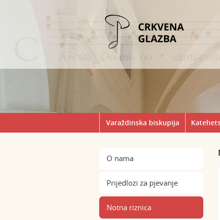
Varaždinska biskupija
Katehets
O nama
Prijedlozi za pjevanje
Notna riznica