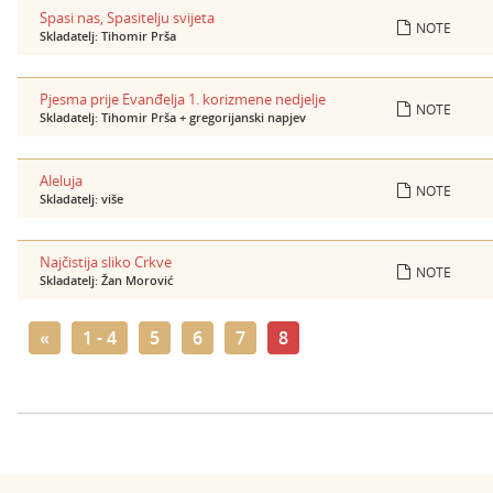
Spasi nas, Spasitelju svijeta
NOTE
Skladatelj: Tihomir Prša
Pjesma prije Evanđelja 1. korizmene nedjelje
NOTE
Skladatelj: Tihomir Prša + gregorijanski napjev
Aleluja
NOTE
Skladatelj: više
Najčistija sliko Crkve
NOTE
Skladatelj: Žan Morović
«
1 - 4
5
6
7
8