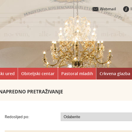
Webmail
ki ured
Obiteljski centar
Pastoral mladih
Crkvena glazba
NAPREDNO PRETRAŽIVANJE
Redoslijed po: