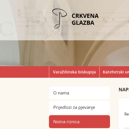
Varaždinska biskupija
Katehetski u
NAP
O nama
Prijedlozi za pjevanje
Re
Notna riznica