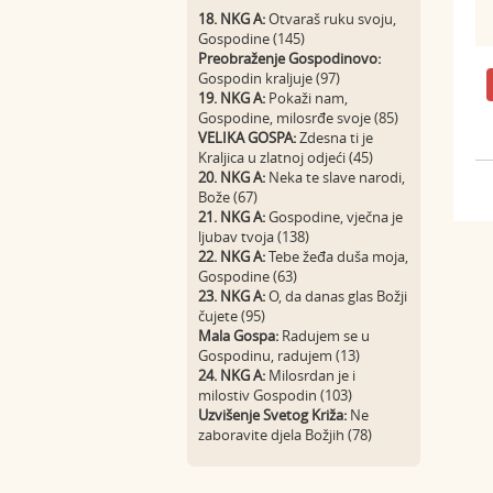
18. NKG A:
Otvaraš ruku svoju,
Gospodine (145)
Preobraženje Gospodinovo:
Gospodin kraljuje (97)
19. NKG A:
Pokaži nam,
Gospodine, milosrđe svoje (85)
VELIKA GOSPA:
Zdesna ti je
Kraljica u zlatnoj odjeći (45)
20. NKG A:
Neka te slave narodi,
Bože (67)
21. NKG A:
Gospodine, vječna je
ljubav tvoja (138)
22. NKG A:
Tebe žeđa duša moja,
Gospodine (63)
23. NKG A:
O, da danas glas Božji
čujete (95)
Mala Gospa:
Radujem se u
Gospodinu, radujem (13)
24. NKG A:
Milosrdan je i
milostiv Gospodin (103)
Uzvišenje Svetog Križa:
Ne
zaboravite djela Božjih (78)