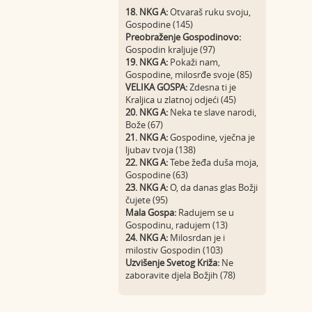
18. NKG A:
Otvaraš ruku svoju,
Gospodine (145)
Preobraženje Gospodinovo:
Gospodin kraljuje (97)
19. NKG A:
Pokaži nam,
Gospodine, milosrđe svoje (85)
VELIKA GOSPA:
Zdesna ti je
Kraljica u zlatnoj odjeći (45)
20. NKG A:
Neka te slave narodi,
Bože (67)
21. NKG A:
Gospodine, vječna je
ljubav tvoja (138)
22. NKG A:
Tebe žeđa duša moja,
Gospodine (63)
23. NKG A:
O, da danas glas Božji
čujete (95)
Mala Gospa:
Radujem se u
Gospodinu, radujem (13)
24. NKG A:
Milosrdan je i
milostiv Gospodin (103)
Uzvišenje Svetog Križa:
Ne
zaboravite djela Božjih (78)