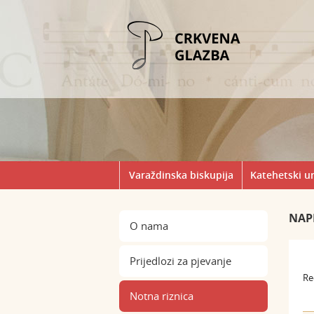
Varaždinska biskupija
Katehetski u
NAP
O nama
Prijedlozi za pjevanje
Re
Notna riznica