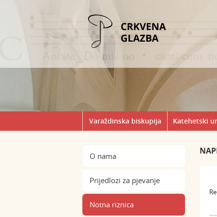
Varaždinska biskupija
Katehetski u
NAP
O nama
Prijedlozi za pjevanje
Re
Notna riznica