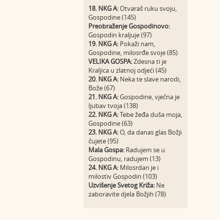
18. NKG A:
Otvaraš ruku svoju,
Gospodine (145)
Preobraženje Gospodinovo:
Gospodin kraljuje (97)
19. NKG A:
Pokaži nam,
Gospodine, milosrđe svoje (85)
VELIKA GOSPA:
Zdesna ti je
Kraljica u zlatnoj odjeći (45)
20. NKG A:
Neka te slave narodi,
Bože (67)
21. NKG A:
Gospodine, vječna je
ljubav tvoja (138)
22. NKG A:
Tebe žeđa duša moja,
Gospodine (63)
23. NKG A:
O, da danas glas Božji
čujete (95)
Mala Gospa:
Radujem se u
Gospodinu, radujem (13)
24. NKG A:
Milosrdan je i
milostiv Gospodin (103)
Uzvišenje Svetog Križa:
Ne
zaboravite djela Božjih (78)