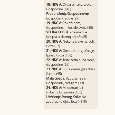
18. NKG A:
Otvaraš ruku svoju,
Gospodine (145)
Preobraženje Gospodinovo:
Gospodin kraljuje (97)
19. NKG A:
Pokaži nam,
Gospodine, milosrđe svoje (85)
VELIKA GOSPA:
Zdesna ti je
Kraljica u zlatnoj odjeći (45)
20. NKG A:
Neka te slave narodi,
Bože (67)
21. NKG A:
Gospodine, vječna je
ljubav tvoja (138)
22. NKG A:
Tebe žeđa duša moja,
Gospodine (63)
23. NKG A:
O, da danas glas Božji
čujete (95)
Mala Gospa:
Radujem se u
Gospodinu, radujem (13)
24. NKG A:
Milosrdan je i
milostiv Gospodin (103)
Uzvišenje Svetog Križa:
Ne
zaboravite djela Božjih (78)