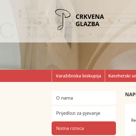
Varaždinska biskupija
Katehetski u
NAP
O nama
Prijedlozi za pjevanje
Re
Notna riznica