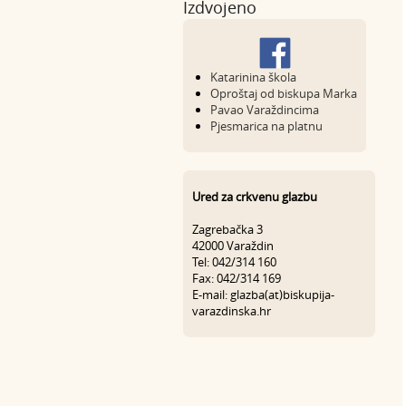
Izdvojeno
Katarinina škola
Oproštaj od biskupa Marka
Pavao Varaždincima
Pjesmarica na platnu
Ured za crkvenu glazbu
Zagrebačka 3
42000 Varaždin
Tel: 042/314 160
Fax: 042/314 169
E-mail: glazba(at)biskupija-
varazdinska.hr