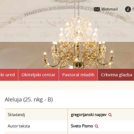
Webmail
ki ured
Obiteljski centar
Pastoral mladih
Crkvena glazba
Aleluja (25. nkg - B)
Skladatelj
gregorijanski napjev
Autor teksta
Sveto Pismo