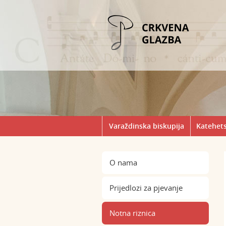
Varaždinska biskupija
Katehets
O nama
Prijedlozi za pjevanje
Notna riznica