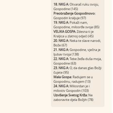
18. NKG A:
Otvaraš ruku svoju,
Gospodine (145)
Preobraženje Gospodinovo:
Gospodin kraljuje (97)
19. NKG A:
Pokaži nam,
Gospodine, milosrđe svoje (85)
VELIKA GOSPA:
Zdesna ti je
Kraljica u zlatnoj odjeći (45)
20. NKG A:
Neka te slave narodi,
Bože (67)
21. NKG A:
Gospodine, vječna je
ljubav tvoja (138)
22. NKG A:
Tebe žeđa duša moja,
Gospodine (63)
23. NKG A:
O, da danas glas Božji
čujete (95)
Mala Gospa:
Radujem se u
Gospodinu, radujem (13)
24. NKG A:
Milosrdan je i
milostiv Gospodin (103)
Uzvišenje Svetog Križa:
Ne
zaboravite djela Božjih (78)