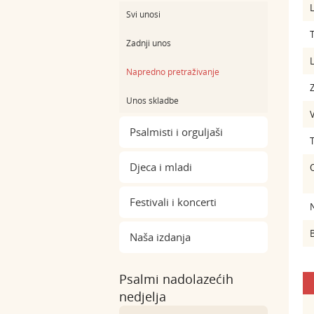
L
Svi unosi
Zadnji unos
L
Napredno pretraživanje
Z
Unos skladbe
Psalmisti i orguljaši
Djeca i mladi
Festivali i koncerti
B
Naša izdanja
Psalmi nadolazećih
nedjelja