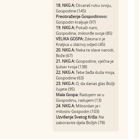
18. NKG A:
Otvaraš ruku svoju,
Gospodine (145)
Preobraženje Gospodinovo:
Gospodin kraljuje (97)
19. NKG A:
Pokaži nam,
Gospodine, milosrđe svoje (85)
VELIKA GOSPA:
Zdesna ti je
Kraljica u zlatnoj odjeći (45)
20. NKG A:
Neka te slave narodi,
Bože (67)
21. NKG A:
Gospodine, vječna je
ljubav tvoja (138)
22. NKG A:
Tebe žeđa duša moja,
Gospodine (63)
23. NKG A:
O, da danas glas Božji
čujete (95)
Mala Gospa:
Radujem se u
Gospodinu, radujem (13)
24. NKG A:
Milosrdan je i
milostiv Gospodin (103)
Uzvišenje Svetog Križa:
Ne
zaboravite djela Božjih (78)