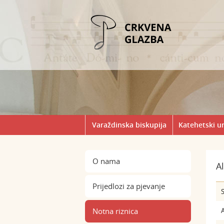
Varaždinska biskupija
Katehetski u
O nama
A
Prijedlozi za pjevanje
S
Notna riznica