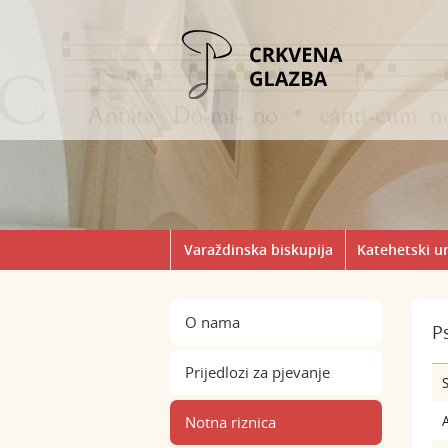
Varaždinska biskupija
Katehetski u
O nama
P
Prijedlozi za pjevanje
S
Notna riznica