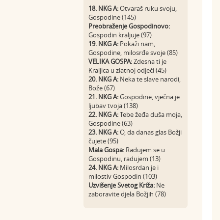
18. NKG A:
Otvaraš ruku svoju,
Gospodine (145)
Preobraženje Gospodinovo:
Gospodin kraljuje (97)
19. NKG A:
Pokaži nam,
Gospodine, milosrđe svoje (85)
VELIKA GOSPA:
Zdesna ti je
Kraljica u zlatnoj odjeći (45)
20. NKG A:
Neka te slave narodi,
Bože (67)
21. NKG A:
Gospodine, vječna je
ljubav tvoja (138)
22. NKG A:
Tebe žeđa duša moja,
Gospodine (63)
23. NKG A:
O, da danas glas Božji
čujete (95)
Mala Gospa:
Radujem se u
Gospodinu, radujem (13)
24. NKG A:
Milosrdan je i
milostiv Gospodin (103)
Uzvišenje Svetog Križa:
Ne
zaboravite djela Božjih (78)