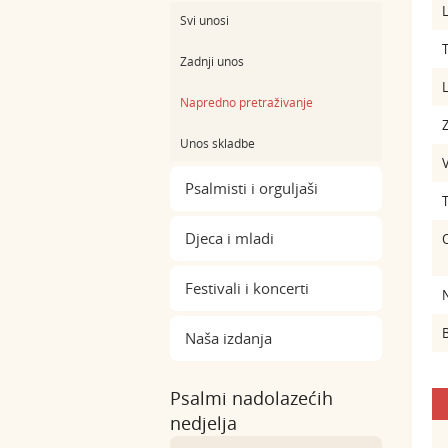
L
Svi unosi
Zadnji unos
L
Napredno pretraživanje
Z
Unos skladbe
Psalmisti i orguljaši
Djeca i mladi
Festivali i koncerti
B
Naša izdanja
Psalmi nadolazećih
nedjelja