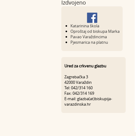
Izdvojeno
Katarinina škola
Oproštaj od biskupa Marka
Pavao Varaždincima
Pjesmarica na platnu
Ured za crkvenu glazbu
Zagrebačka 3
42000 Varaždin
Tel: 042/314 160
Fax: 042/314 169
E-mail: glazba(at)biskupija-
varazdinska.hr