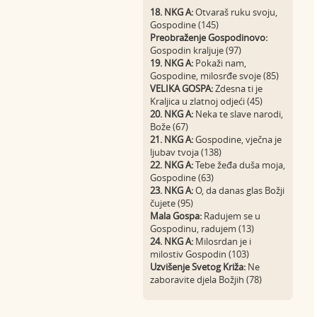
18. NKG A:
Otvaraš ruku svoju,
Gospodine (145)
Preobraženje Gospodinovo:
Gospodin kraljuje (97)
19. NKG A:
Pokaži nam,
Gospodine, milosrđe svoje (85)
VELIKA GOSPA:
Zdesna ti je
Kraljica u zlatnoj odjeći (45)
20. NKG A:
Neka te slave narodi,
Bože (67)
21. NKG A:
Gospodine, vječna je
ljubav tvoja (138)
22. NKG A:
Tebe žeđa duša moja,
Gospodine (63)
23. NKG A:
O, da danas glas Božji
čujete (95)
Mala Gospa:
Radujem se u
Gospodinu, radujem (13)
24. NKG A:
Milosrdan je i
milostiv Gospodin (103)
Uzvišenje Svetog Križa:
Ne
zaboravite djela Božjih (78)