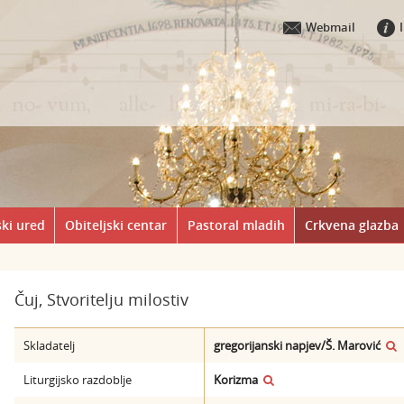
Webmail
ki ured
Obiteljski centar
Pastoral mladih
Crkvena glazba
Čuj, Stvoritelju milostiv
Skladatelj
gregorijanski napjev/Š. Marović
Liturgijsko razdoblje
Korizma