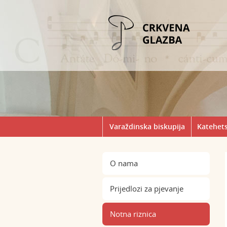
Varaždinska biskupija
Katehets
O nama
Prijedlozi za pjevanje
Notna riznica