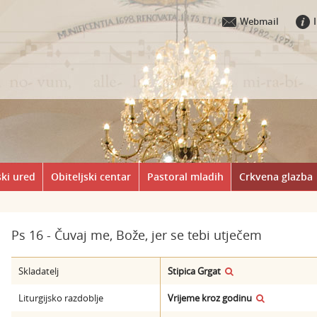
Webmail
ki ured
Obiteljski centar
Pastoral mladih
Crkvena glazba
Ps 16 - Čuvaj me, Bože, jer se tebi utječem
Skladatelj
Stipica Grgat
Liturgijsko razdoblje
Vrijeme kroz godinu