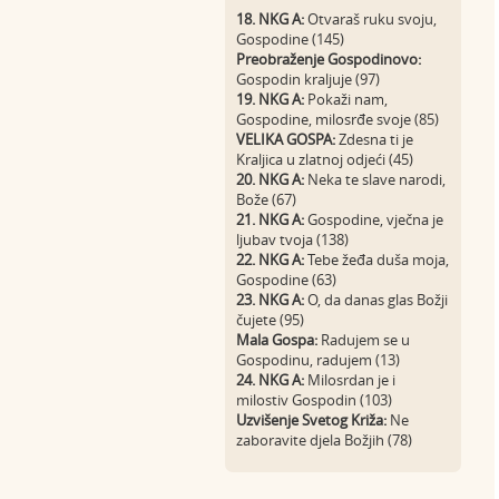
18. NKG A:
Otvaraš ruku svoju,
Gospodine (145)
Preobraženje Gospodinovo:
Gospodin kraljuje (97)
19. NKG A:
Pokaži nam,
Gospodine, milosrđe svoje (85)
VELIKA GOSPA:
Zdesna ti je
Kraljica u zlatnoj odjeći (45)
20. NKG A:
Neka te slave narodi,
Bože (67)
21. NKG A:
Gospodine, vječna je
ljubav tvoja (138)
22. NKG A:
Tebe žeđa duša moja,
Gospodine (63)
23. NKG A:
O, da danas glas Božji
čujete (95)
Mala Gospa:
Radujem se u
Gospodinu, radujem (13)
24. NKG A:
Milosrdan je i
milostiv Gospodin (103)
Uzvišenje Svetog Križa:
Ne
zaboravite djela Božjih (78)