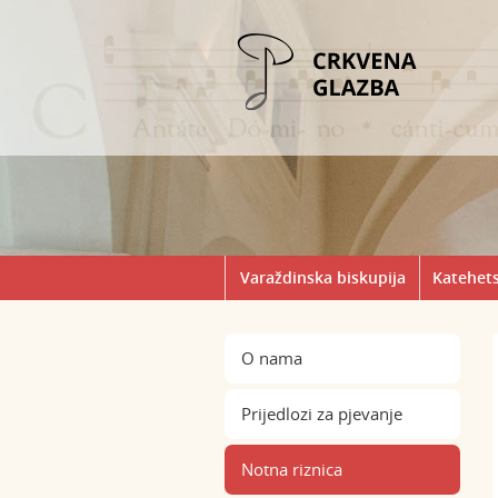
Varaždinska biskupija
Katehets
O nama
Prijedlozi za pjevanje
Notna riznica