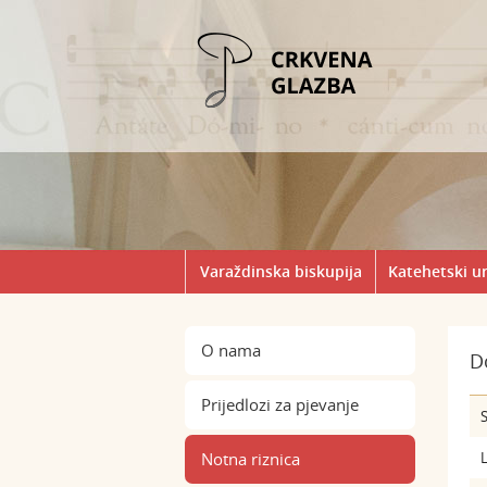
Varaždinska biskupija
Katehetski u
O nama
D
Prijedlozi za pjevanje
S
Notna riznica
L