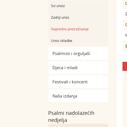
L
Svi unosi
Z
Zadnji unos
Napredno pretraživanje
Unos skladbe
B
Psalmisti i orguljaši
Djeca i mladi
Festivali i koncerti
Naša izdanja
Psalmi nadolazećih
nedjelja