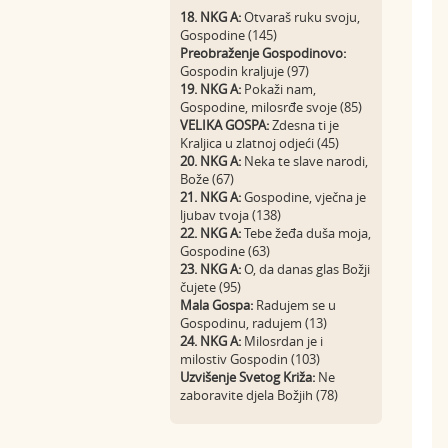
18. NKG A:
Otvaraš ruku svoju,
Gospodine (145)
Preobraženje Gospodinovo:
Gospodin kraljuje (97)
19. NKG A:
Pokaži nam,
Gospodine, milosrđe svoje (85)
VELIKA GOSPA:
Zdesna ti je
Kraljica u zlatnoj odjeći (45)
20. NKG A:
Neka te slave narodi,
Bože (67)
21. NKG A:
Gospodine, vječna je
ljubav tvoja (138)
22. NKG A:
Tebe žeđa duša moja,
Gospodine (63)
23. NKG A:
O, da danas glas Božji
čujete (95)
Mala Gospa:
Radujem se u
Gospodinu, radujem (13)
24. NKG A:
Milosrdan je i
milostiv Gospodin (103)
Uzvišenje Svetog Križa:
Ne
zaboravite djela Božjih (78)