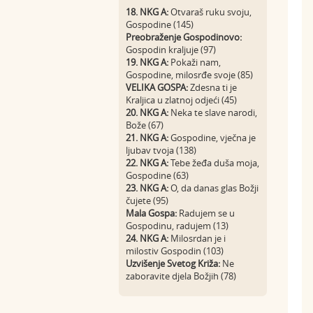
18. NKG A:
Otvaraš ruku svoju,
Gospodine (145)
Preobraženje Gospodinovo:
Gospodin kraljuje (97)
19. NKG A:
Pokaži nam,
Gospodine, milosrđe svoje (85)
VELIKA GOSPA:
Zdesna ti je
Kraljica u zlatnoj odjeći (45)
20. NKG A:
Neka te slave narodi,
Bože (67)
21. NKG A:
Gospodine, vječna je
ljubav tvoja (138)
22. NKG A:
Tebe žeđa duša moja,
Gospodine (63)
23. NKG A:
O, da danas glas Božji
čujete (95)
Mala Gospa:
Radujem se u
Gospodinu, radujem (13)
24. NKG A:
Milosrdan je i
milostiv Gospodin (103)
Uzvišenje Svetog Križa:
Ne
zaboravite djela Božjih (78)