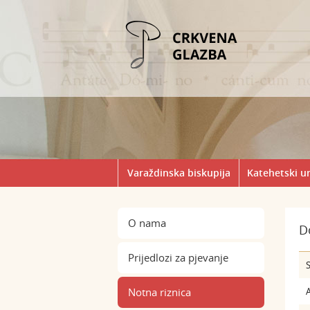
Varaždinska biskupija
Katehetski u
O nama
D
Prijedlozi za pjevanje
S
Notna riznica