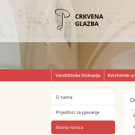
Varaždinska biskupija
Katehetski u
O nama
D
Prijedlozi za pjevanje
S
Notna riznica