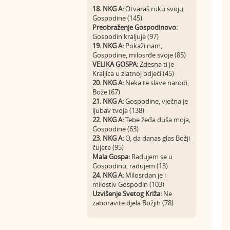
18. NKG A:
Otvaraš ruku svoju,
Gospodine (145)
Preobraženje Gospodinovo:
Gospodin kraljuje (97)
19. NKG A:
Pokaži nam,
Gospodine, milosrđe svoje (85)
VELIKA GOSPA:
Zdesna ti je
Kraljica u zlatnoj odjeći (45)
20. NKG A:
Neka te slave narodi,
Bože (67)
21. NKG A:
Gospodine, vječna je
ljubav tvoja (138)
22. NKG A:
Tebe žeđa duša moja,
Gospodine (63)
23. NKG A:
O, da danas glas Božji
čujete (95)
Mala Gospa:
Radujem se u
Gospodinu, radujem (13)
24. NKG A:
Milosrdan je i
milostiv Gospodin (103)
Uzvišenje Svetog Križa:
Ne
zaboravite djela Božjih (78)