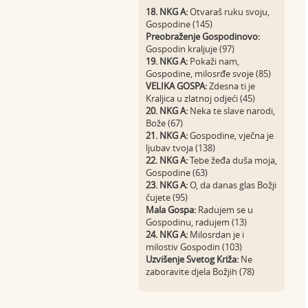
18. NKG A:
Otvaraš ruku svoju,
Gospodine (145)
Preobraženje Gospodinovo:
Gospodin kraljuje (97)
19. NKG A:
Pokaži nam,
Gospodine, milosrđe svoje (85)
VELIKA GOSPA:
Zdesna ti je
Kraljica u zlatnoj odjeći (45)
20. NKG A:
Neka te slave narodi,
Bože (67)
21. NKG A:
Gospodine, vječna je
ljubav tvoja (138)
22. NKG A:
Tebe žeđa duša moja,
Gospodine (63)
23. NKG A:
O, da danas glas Božji
čujete (95)
Mala Gospa:
Radujem se u
Gospodinu, radujem (13)
24. NKG A:
Milosrdan je i
milostiv Gospodin (103)
Uzvišenje Svetog Križa:
Ne
zaboravite djela Božjih (78)