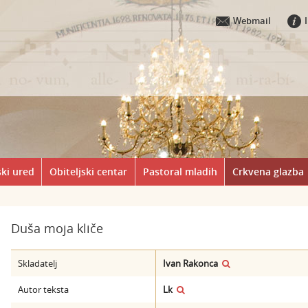
Webmail
ki ured
Obiteljski centar
Pastoral mladih
Crkvena glazba
Duša moja kliče
Skladatelj
Ivan Rakonca
Autor teksta
Lk