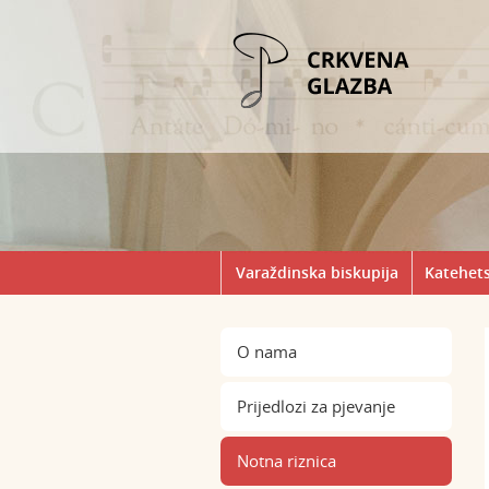
Varaždinska biskupija
Katehets
O nama
Prijedlozi za pjevanje
Notna riznica