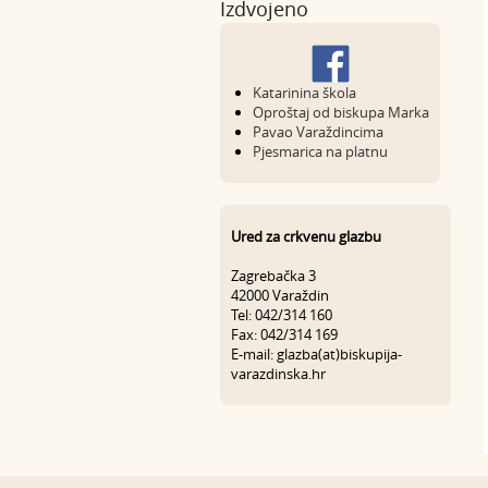
Izdvojeno
Katarinina škola
Oproštaj od biskupa Marka
Pavao Varaždincima
Pjesmarica na platnu
Ured za crkvenu glazbu
Zagrebačka 3
42000 Varaždin
Tel: 042/314 160
Fax: 042/314 169
E-mail: glazba(at)biskupija-
varazdinska.hr