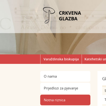
Varaždinska biskupija
Katehetski u
O nama
G
Prijedlozi za pjevanje
S
Notna riznica