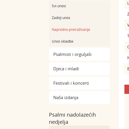
L
Svi unosi
Z
Zadnji unos
Napredno pretraživanje
Unos skladbe
Psalmisti i orguljaši
Djeca i mladi
B
Festivali i koncerti
Naša izdanja
Psalmi nadolazećih
nedjelja