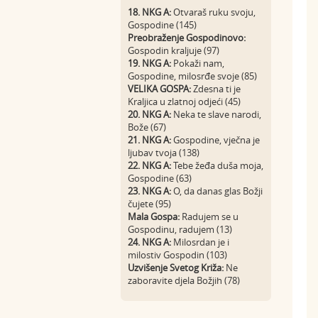
18. NKG A:
Otvaraš ruku svoju,
Gospodine (145)
Preobraženje Gospodinovo:
Gospodin kraljuje (97)
19. NKG A:
Pokaži nam,
Gospodine, milosrđe svoje (85)
VELIKA GOSPA:
Zdesna ti je
Kraljica u zlatnoj odjeći (45)
20. NKG A:
Neka te slave narodi,
Bože (67)
21. NKG A:
Gospodine, vječna je
ljubav tvoja (138)
22. NKG A:
Tebe žeđa duša moja,
Gospodine (63)
23. NKG A:
O, da danas glas Božji
čujete (95)
Mala Gospa:
Radujem se u
Gospodinu, radujem (13)
24. NKG A:
Milosrdan je i
milostiv Gospodin (103)
Uzvišenje Svetog Križa:
Ne
zaboravite djela Božjih (78)