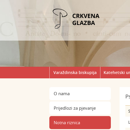
Varaždinska biskupija
Katehetski u
O nama
P
Prijedlozi za pjevanje
S
Notna riznica
L