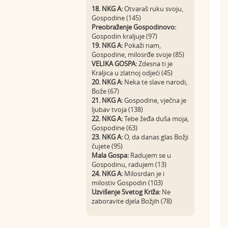
18. NKG A:
Otvaraš ruku svoju,
Gospodine (145)
Preobraženje Gospodinovo:
Gospodin kraljuje (97)
19. NKG A:
Pokaži nam,
Gospodine, milosrđe svoje (85)
VELIKA GOSPA:
Zdesna ti je
Kraljica u zlatnoj odjeći (45)
20. NKG A:
Neka te slave narodi,
Bože (67)
21. NKG A:
Gospodine, vječna je
ljubav tvoja (138)
22. NKG A:
Tebe žeđa duša moja,
Gospodine (63)
23. NKG A:
O, da danas glas Božji
čujete (95)
Mala Gospa:
Radujem se u
Gospodinu, radujem (13)
24. NKG A:
Milosrdan je i
milostiv Gospodin (103)
Uzvišenje Svetog Križa:
Ne
zaboravite djela Božjih (78)