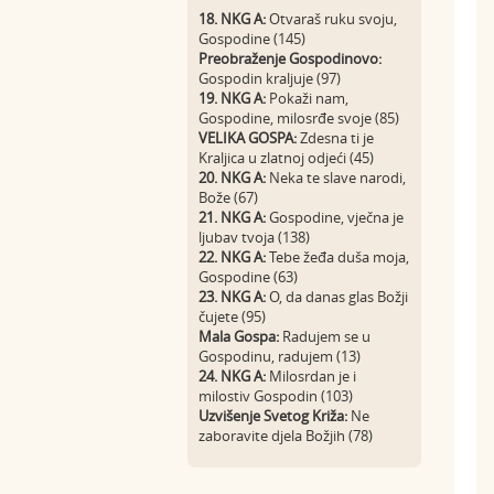
18. NKG A:
Otvaraš ruku svoju,
Gospodine (145)
Preobraženje Gospodinovo:
Gospodin kraljuje (97)
19. NKG A:
Pokaži nam,
Gospodine, milosrđe svoje (85)
VELIKA GOSPA:
Zdesna ti je
Kraljica u zlatnoj odjeći (45)
20. NKG A:
Neka te slave narodi,
Bože (67)
21. NKG A:
Gospodine, vječna je
ljubav tvoja (138)
22. NKG A:
Tebe žeđa duša moja,
Gospodine (63)
23. NKG A:
O, da danas glas Božji
čujete (95)
Mala Gospa:
Radujem se u
Gospodinu, radujem (13)
24. NKG A:
Milosrdan je i
milostiv Gospodin (103)
Uzvišenje Svetog Križa:
Ne
zaboravite djela Božjih (78)