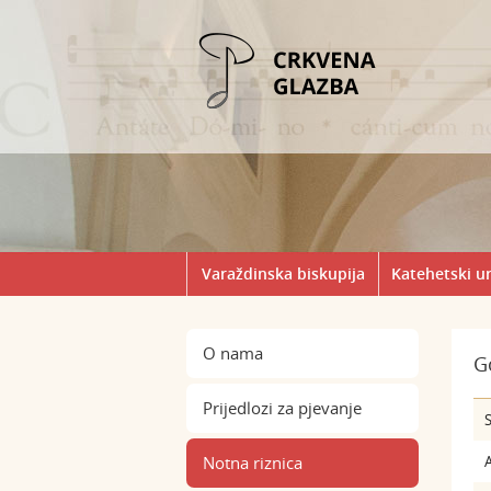
Varaždinska biskupija
Katehetski u
O nama
G
Prijedlozi za pjevanje
S
Notna riznica