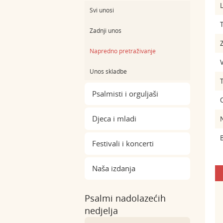
L
Svi unosi
Zadnji unos
Z
Napredno pretraživanje
Unos skladbe
Psalmisti i orguljaši
Djeca i mladi
B
Festivali i koncerti
Naša izdanja
Psalmi nadolazećih
nedjelja