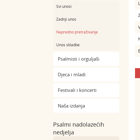
L
Svi unosi
Z
Zadnji unos
Napredno pretraživanje
Unos skladbe
B
Psalmisti i orguljaši
Djeca i mladi
Festivali i koncerti
Naša izdanja
Psalmi nadolazećih
nedjelja