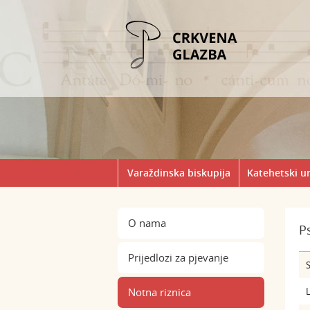
Varaždinska biskupija
Katehetski u
O nama
P
Prijedlozi za pjevanje
S
Notna riznica
L