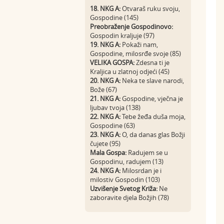
18. NKG A:
Otvaraš ruku svoju,
Gospodine (145)
Preobraženje Gospodinovo:
Gospodin kraljuje (97)
19. NKG A:
Pokaži nam,
Gospodine, milosrđe svoje (85)
VELIKA GOSPA:
Zdesna ti je
Kraljica u zlatnoj odjeći (45)
20. NKG A:
Neka te slave narodi,
Bože (67)
21. NKG A:
Gospodine, vječna je
ljubav tvoja (138)
22. NKG A:
Tebe žeđa duša moja,
Gospodine (63)
23. NKG A:
O, da danas glas Božji
čujete (95)
Mala Gospa:
Radujem se u
Gospodinu, radujem (13)
24. NKG A:
Milosrdan je i
milostiv Gospodin (103)
Uzvišenje Svetog Križa:
Ne
zaboravite djela Božjih (78)