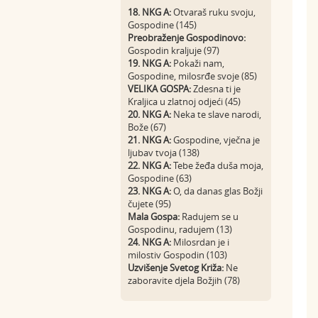
18. NKG A:
Otvaraš ruku svoju,
Gospodine (145)
Preobraženje Gospodinovo:
Gospodin kraljuje (97)
19. NKG A:
Pokaži nam,
Gospodine, milosrđe svoje (85)
VELIKA GOSPA:
Zdesna ti je
Kraljica u zlatnoj odjeći (45)
20. NKG A:
Neka te slave narodi,
Bože (67)
21. NKG A:
Gospodine, vječna je
ljubav tvoja (138)
22. NKG A:
Tebe žeđa duša moja,
Gospodine (63)
23. NKG A:
O, da danas glas Božji
čujete (95)
Mala Gospa:
Radujem se u
Gospodinu, radujem (13)
24. NKG A:
Milosrdan je i
milostiv Gospodin (103)
Uzvišenje Svetog Križa:
Ne
zaboravite djela Božjih (78)