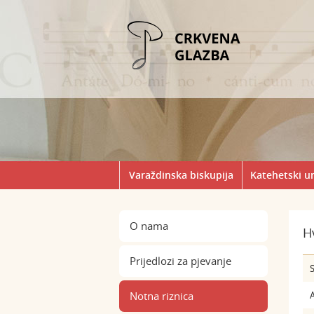
Varaždinska biskupija
Katehetski u
O nama
Hv
Prijedlozi za pjevanje
S
Notna riznica