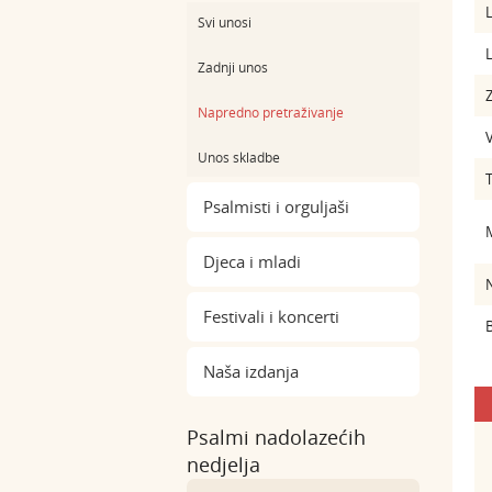
L
Svi unosi
L
Zadnji unos
Z
Napredno pretraživanje
Unos skladbe
Psalmisti i orguljaši
Djeca i mladi
Festivali i koncerti
B
Naša izdanja
Psalmi nadolazećih
nedjelja