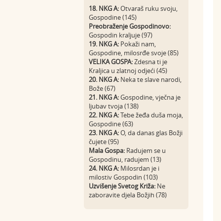
18. NKG A:
Otvaraš ruku svoju,
Gospodine (145)
Preobraženje Gospodinovo:
Gospodin kraljuje (97)
19. NKG A:
Pokaži nam,
Gospodine, milosrđe svoje (85)
VELIKA GOSPA:
Zdesna ti je
Kraljica u zlatnoj odjeći (45)
20. NKG A:
Neka te slave narodi,
Bože (67)
21. NKG A:
Gospodine, vječna je
ljubav tvoja (138)
22. NKG A:
Tebe žeđa duša moja,
Gospodine (63)
23. NKG A:
O, da danas glas Božji
čujete (95)
Mala Gospa:
Radujem se u
Gospodinu, radujem (13)
24. NKG A:
Milosrdan je i
milostiv Gospodin (103)
Uzvišenje Svetog Križa:
Ne
zaboravite djela Božjih (78)