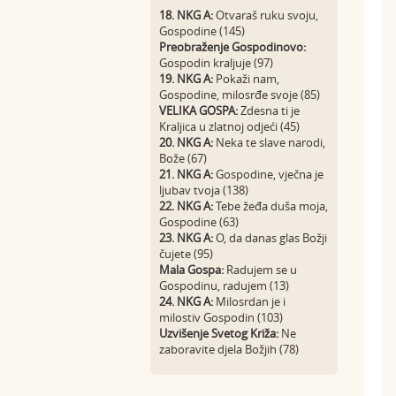
18. NKG A:
Otvaraš ruku svoju,
Gospodine (145)
Preobraženje Gospodinovo:
Gospodin kraljuje (97)
19. NKG A:
Pokaži nam,
Gospodine, milosrđe svoje (85)
VELIKA GOSPA:
Zdesna ti je
Kraljica u zlatnoj odjeći (45)
20. NKG A:
Neka te slave narodi,
Bože (67)
21. NKG A:
Gospodine, vječna je
ljubav tvoja (138)
22. NKG A:
Tebe žeđa duša moja,
Gospodine (63)
23. NKG A:
O, da danas glas Božji
čujete (95)
Mala Gospa:
Radujem se u
Gospodinu, radujem (13)
24. NKG A:
Milosrdan je i
milostiv Gospodin (103)
Uzvišenje Svetog Križa:
Ne
zaboravite djela Božjih (78)