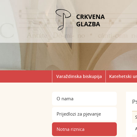
Varaždinska biskupija
Katehetski u
O nama
P
Prijedlozi za pjevanje
S
Notna riznica