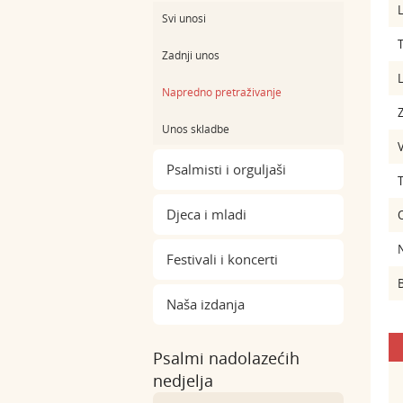
L
Svi unosi
Zadnji unos
L
Napredno pretraživanje
Z
Unos skladbe
Psalmisti i orguljaši
Djeca i mladi
Festivali i koncerti
B
Naša izdanja
Psalmi nadolazećih
nedjelja