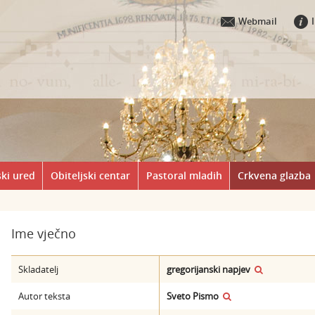
Webmail
ki ured
Obiteljski centar
Pastoral mladih
Crkvena glazba
Ime vječno
Skladatelj
gregorijanski napjev
Autor teksta
Sveto Pismo