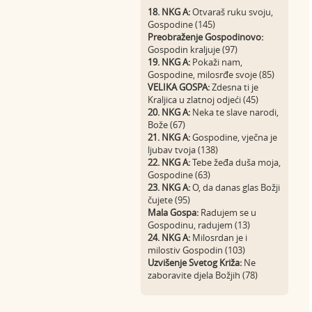
18. NKG A:
Otvaraš ruku svoju,
Gospodine (145)
Preobraženje Gospodinovo:
Gospodin kraljuje (97)
19. NKG A:
Pokaži nam,
Gospodine, milosrđe svoje (85)
VELIKA GOSPA:
Zdesna ti je
Kraljica u zlatnoj odjeći (45)
20. NKG A:
Neka te slave narodi,
Bože (67)
21. NKG A:
Gospodine, vječna je
ljubav tvoja (138)
22. NKG A:
Tebe žeđa duša moja,
Gospodine (63)
23. NKG A:
O, da danas glas Božji
čujete (95)
Mala Gospa:
Radujem se u
Gospodinu, radujem (13)
24. NKG A:
Milosrdan je i
milostiv Gospodin (103)
Uzvišenje Svetog Križa:
Ne
zaboravite djela Božjih (78)