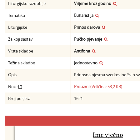
Liturgijsko razdoblje
Vrijeme kroz godinu
Tematika
Euharistija
Liturgijske
Prinos darova
Za koji sastav
Pučko pjevanje
Vrsta skladbe
Antifona
Težina skladbe
Jednostavno
Opis
Prinosna pjesma svetkovine Svih sv
Note
Preuzmi
(Veličina: 53,2 KB)
Broj posjeta
1621