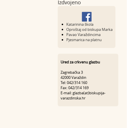
Izdvojeno
Katarinina škola
Oproštaj od biskupa Marka
Pavao Varaždincima
Pjesmarica na platnu
Ured za crkvenu glazbu
Zagrebačka 3
42000 Varaždin
Tel: 042/314 160
Fax: 042/314 169
E-mail: glazba(at)biskupija-
varazdinska.hr