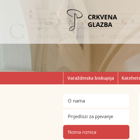
Varaždinska biskupija
Katehets
O nama
Prijedlozi za pjevanje
Notna riznica