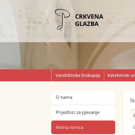
Varaždinska biskupija
Katehetski u
O nama
I
Prijedlozi za pjevanje
S
Notna riznica
L