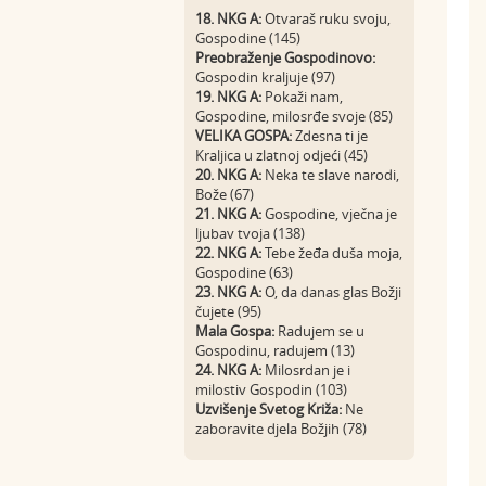
18. NKG A:
Otvaraš ruku svoju,
Gospodine (145)
Preobraženje Gospodinovo:
Gospodin kraljuje (97)
19. NKG A:
Pokaži nam,
Gospodine, milosrđe svoje (85)
VELIKA GOSPA:
Zdesna ti je
Kraljica u zlatnoj odjeći (45)
20. NKG A:
Neka te slave narodi,
Bože (67)
21. NKG A:
Gospodine, vječna je
ljubav tvoja (138)
22. NKG A:
Tebe žeđa duša moja,
Gospodine (63)
23. NKG A:
O, da danas glas Božji
čujete (95)
Mala Gospa:
Radujem se u
Gospodinu, radujem (13)
24. NKG A:
Milosrdan je i
milostiv Gospodin (103)
Uzvišenje Svetog Križa:
Ne
zaboravite djela Božjih (78)