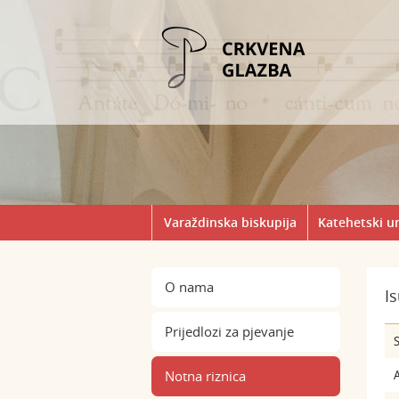
Varaždinska biskupija
Katehetski u
O nama
I
Prijedlozi za pjevanje
S
Notna riznica