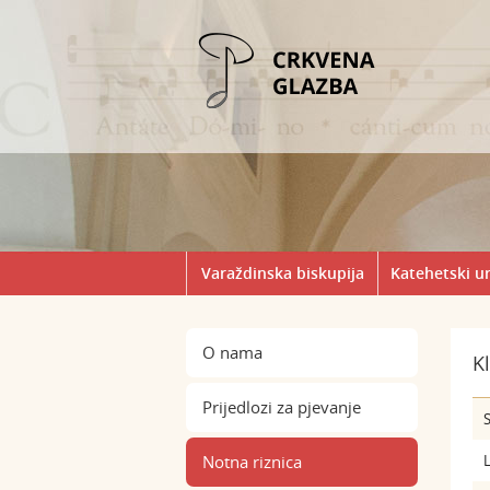
Varaždinska biskupija
Katehetski u
O nama
K
Prijedlozi za pjevanje
S
Notna riznica
L