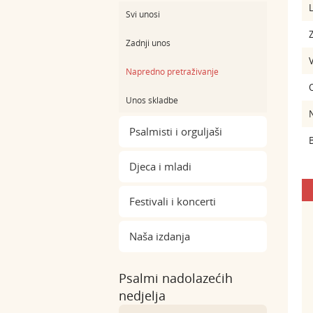
L
Svi unosi
Z
Zadnji unos
Napredno pretraživanje
Unos skladbe
Psalmisti i orguljaši
B
Djeca i mladi
Festivali i koncerti
Naša izdanja
Psalmi nadolazećih
nedjelja