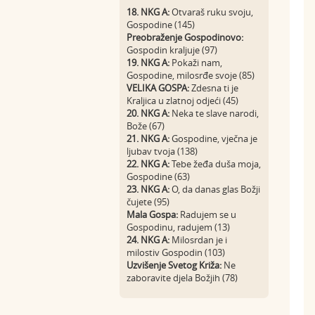
18. NKG A:
Otvaraš ruku svoju,
Gospodine (145)
Preobraženje Gospodinovo:
Gospodin kraljuje (97)
19. NKG A:
Pokaži nam,
Gospodine, milosrđe svoje (85)
VELIKA GOSPA:
Zdesna ti je
Kraljica u zlatnoj odjeći (45)
20. NKG A:
Neka te slave narodi,
Bože (67)
21. NKG A:
Gospodine, vječna je
ljubav tvoja (138)
22. NKG A:
Tebe žeđa duša moja,
Gospodine (63)
23. NKG A:
O, da danas glas Božji
čujete (95)
Mala Gospa:
Radujem se u
Gospodinu, radujem (13)
24. NKG A:
Milosrdan je i
milostiv Gospodin (103)
Uzvišenje Svetog Križa:
Ne
zaboravite djela Božjih (78)