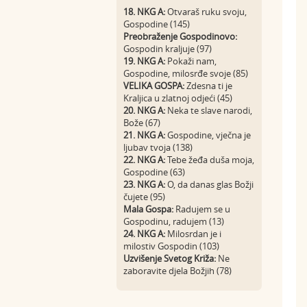
18. NKG A:
Otvaraš ruku svoju,
Gospodine (145)
Preobraženje Gospodinovo:
Gospodin kraljuje (97)
19. NKG A:
Pokaži nam,
Gospodine, milosrđe svoje (85)
VELIKA GOSPA:
Zdesna ti je
Kraljica u zlatnoj odjeći (45)
20. NKG A:
Neka te slave narodi,
Bože (67)
21. NKG A:
Gospodine, vječna je
ljubav tvoja (138)
22. NKG A:
Tebe žeđa duša moja,
Gospodine (63)
23. NKG A:
O, da danas glas Božji
čujete (95)
Mala Gospa:
Radujem se u
Gospodinu, radujem (13)
24. NKG A:
Milosrdan je i
milostiv Gospodin (103)
Uzvišenje Svetog Križa:
Ne
zaboravite djela Božjih (78)