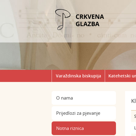
Varaždinska biskupija
Katehetski u
O nama
K
Prijedlozi za pjevanje
S
Notna riznica
L