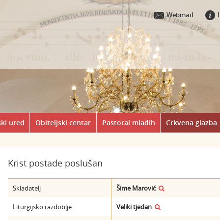
Webmail
ki ured
Obiteljski centar
Pastoral mladih
Crkvena glazba
Krist postade poslušan
Skladatelj
Šime Marović
Liturgijsko razdoblje
Veliki tjedan