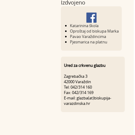
Izdvojeno
Katarinina škola
Oproštaj od biskupa Marka
Pavao Varaždincima
Pjesmarica na platnu
Ured za crkvenu glazbu
Zagrebačka 3
42000 Varaždin
Tel: 042/314 160
Fax: 042/314 169
E-mail: glazba(at)biskupija-
varazdinska.hr