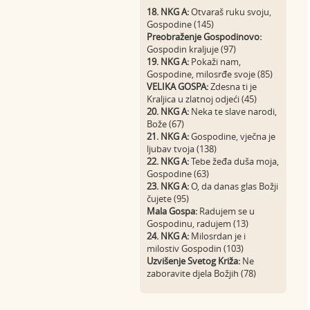
18. NKG A:
Otvaraš ruku svoju,
Gospodine (145)
Preobraženje Gospodinovo:
Gospodin kraljuje (97)
19. NKG A:
Pokaži nam,
Gospodine, milosrđe svoje (85)
VELIKA GOSPA:
Zdesna ti je
Kraljica u zlatnoj odjeći (45)
20. NKG A:
Neka te slave narodi,
Bože (67)
21. NKG A:
Gospodine, vječna je
ljubav tvoja (138)
22. NKG A:
Tebe žeđa duša moja,
Gospodine (63)
23. NKG A:
O, da danas glas Božji
čujete (95)
Mala Gospa:
Radujem se u
Gospodinu, radujem (13)
24. NKG A:
Milosrdan je i
milostiv Gospodin (103)
Uzvišenje Svetog Križa:
Ne
zaboravite djela Božjih (78)