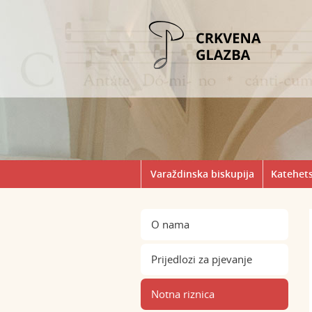
Varaždinska biskupija
Katehets
O nama
Prijedlozi za pjevanje
Notna riznica