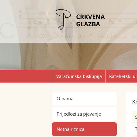
Varaždinska biskupija
Katehetski u
O nama
K
Prijedlozi za pjevanje
S
Notna riznica