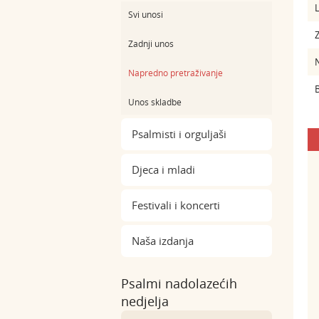
L
Svi unosi
Z
Zadnji unos
Napredno pretraživanje
B
Unos skladbe
Psalmisti i orguljaši
Djeca i mladi
Festivali i koncerti
Naša izdanja
Psalmi nadolazećih
nedjelja