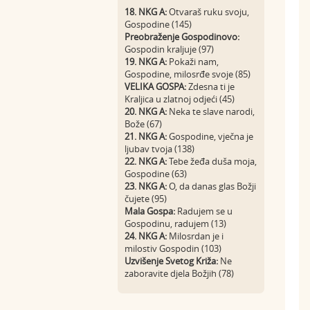
18. NKG A:
Otvaraš ruku svoju,
Gospodine (145)
Preobraženje Gospodinovo:
Gospodin kraljuje (97)
19. NKG A:
Pokaži nam,
Gospodine, milosrđe svoje (85)
VELIKA GOSPA:
Zdesna ti je
Kraljica u zlatnoj odjeći (45)
20. NKG A:
Neka te slave narodi,
Bože (67)
21. NKG A:
Gospodine, vječna je
ljubav tvoja (138)
22. NKG A:
Tebe žeđa duša moja,
Gospodine (63)
23. NKG A:
O, da danas glas Božji
čujete (95)
Mala Gospa:
Radujem se u
Gospodinu, radujem (13)
24. NKG A:
Milosrdan je i
milostiv Gospodin (103)
Uzvišenje Svetog Križa:
Ne
zaboravite djela Božjih (78)