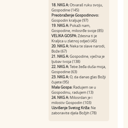
18. NKG A:
Otvaraš ruku svoju,
Gospodine (145)
Preobraženje Gospodinovo:
Gospodin kraljuje (97)
19. NKG A:
Pokaži nam,
Gospodine, milosrđe svoje (85)
VELIKA GOSPA:
Zdesna ti je
Kraljica u zlatnoj odjeći (45)
20. NKG A:
Neka te slave narodi,
Bože (67)
21. NKG A:
Gospodine, vječna je
ljubav tvoja (138)
22. NKG A:
Tebe žeđa duša moja,
Gospodine (63)
23. NKG A:
O, da danas glas Božji
čujete (95)
Mala Gospa:
Radujem se u
Gospodinu, radujem (13)
24. NKG A:
Milosrdan je i
milostiv Gospodin (103)
Uzvišenje Svetog Križa:
Ne
zaboravite djela Božjih (78)