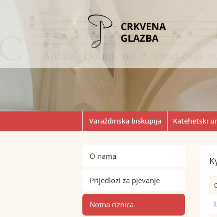
Varaždinska biskupija
Katehetski u
O nama
K
Prijedlozi za pjevanje
Notna riznica
L