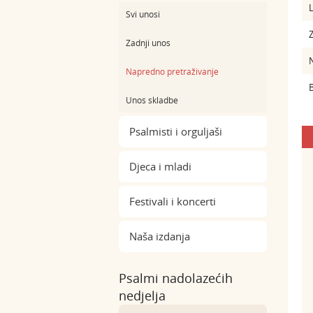
L
Svi unosi
Z
Zadnji unos
Napredno pretraživanje
B
Unos skladbe
Psalmisti i orguljaši
Djeca i mladi
Festivali i koncerti
Naša izdanja
Psalmi nadolazećih
nedjelja