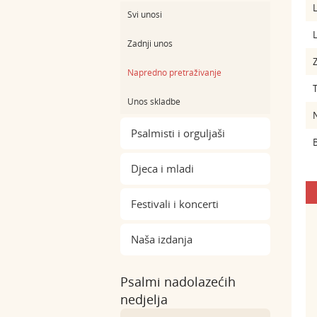
L
Svi unosi
L
Zadnji unos
Z
Napredno pretraživanje
Unos skladbe
Psalmisti i orguljaši
B
Djeca i mladi
Festivali i koncerti
Naša izdanja
Psalmi nadolazećih
nedjelja