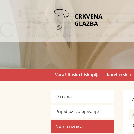
Varaždinska biskupija
Katehetski u
O nama
L
Prijedlozi za pjevanje
S
Notna riznica