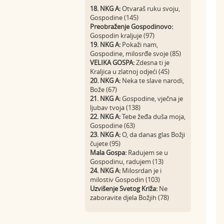
18. NKG A:
Otvaraš ruku svoju,
Gospodine (145)
Preobraženje Gospodinovo:
Gospodin kraljuje (97)
19. NKG A:
Pokaži nam,
Gospodine, milosrđe svoje (85)
VELIKA GOSPA:
Zdesna ti je
Kraljica u zlatnoj odjeći (45)
20. NKG A:
Neka te slave narodi,
Bože (67)
21. NKG A:
Gospodine, vječna je
ljubav tvoja (138)
22. NKG A:
Tebe žeđa duša moja,
Gospodine (63)
23. NKG A:
O, da danas glas Božji
čujete (95)
Mala Gospa:
Radujem se u
Gospodinu, radujem (13)
24. NKG A:
Milosrdan je i
milostiv Gospodin (103)
Uzvišenje Svetog Križa:
Ne
zaboravite djela Božjih (78)