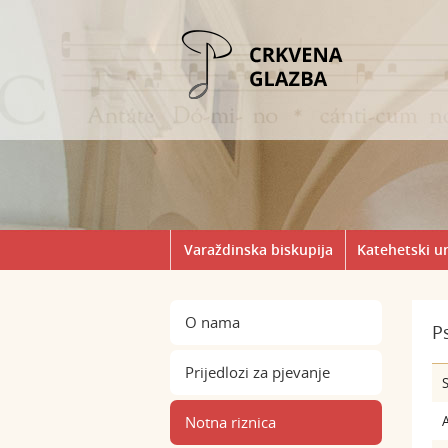
Varaždinska biskupija
Katehetski u
O nama
P
Prijedlozi za pjevanje
S
Notna riznica