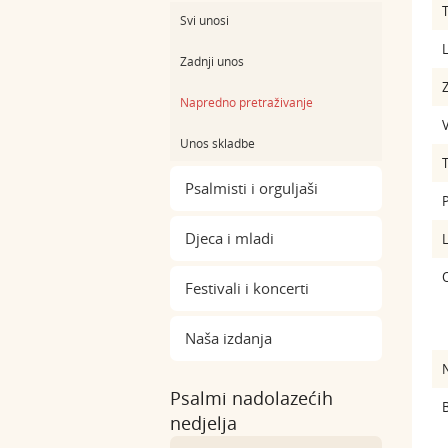
Svi unosi
L
Zadnji unos
Z
Napredno pretraživanje
Unos skladbe
Psalmisti i orguljaši
Djeca i mladi
Festivali i koncerti
Naša izdanja
Psalmi nadolazećih
B
nedjelja