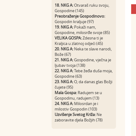
18. NKG A:
Otvaraš ruku svoju,
Gospodine (145)
Preobraženje Gospodinovo:
Gospodin kraljuje (97)
19. NKG A:
Pokaži nam,
Gospodine, milosrđe svoje (85)
VELIKA GOSPA:
Zdesna ti je
Kraljica u zlatnoj odjeći (45)
20. NKG A:
Neka te slave narodi,
Bože (67)
21. NKG A:
Gospodine, vječna je
ljubav tvoja (138)
22. NKG A:
Tebe žeđa duša moja,
Gospodine (63)
23. NKG A:
O, da danas glas Božji
čujete (95)
Mala Gospa:
Radujem se u
Gospodinu, radujem (13)
24. NKG A:
Milosrdan je i
milostiv Gospodin (103)
Uzvišenje Svetog Križa:
Ne
zaboravite djela Božjih (78)