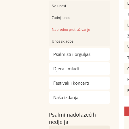
L
Svi unosi
Zadnji unos
L
Napredno pretraživanje
Z
Unos skladbe
Psalmisti i orguljaši
Djeca i mladi
Festivali i koncerti
B
Naša izdanja
Psalmi nadolazećih
nedjelja