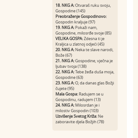
18. NKG A:
Otvaraš ruku svoju,
Gospodine (145)
Preobraženje Gospodinovo:
Gospodin kraljuje (97)
19. NKG A:
Pokaži nam,
Gospodine, milosrđe svoje (85)
VELIKA GOSPA:
Zdesna ti je
Kraljica u zlatnoj odjeći (45)
20. NKG A:
Neka te slave narodi,
Bože (67)
21. NKG A:
Gospodine, vječna je
ljubav tvoja (138)
22. NKG A:
Tebe žeđa duša moja,
Gospodine (63)
23. NKG A:
O, da danas glas Božji
čujete (95)
Mala Gospa:
Radujem se u
Gospodinu, radujem (13)
24. NKG A:
Milosrdan je i
milostiv Gospodin (103)
Uzvišenje Svetog Križa:
Ne
zaboravite djela Božjih (78)