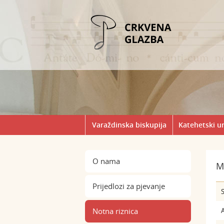
Varaždinska biskupija
Katehetski u
O nama
M
Prijedlozi za pjevanje
S
Notna riznica