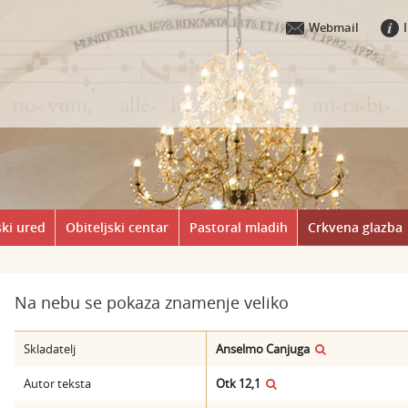
Webmail
ki ured
Obiteljski centar
Pastoral mladih
Crkvena glazba
Na nebu se pokaza znamenje veliko
Skladatelj
Anselmo Canjuga
Autor teksta
Otk 12,1