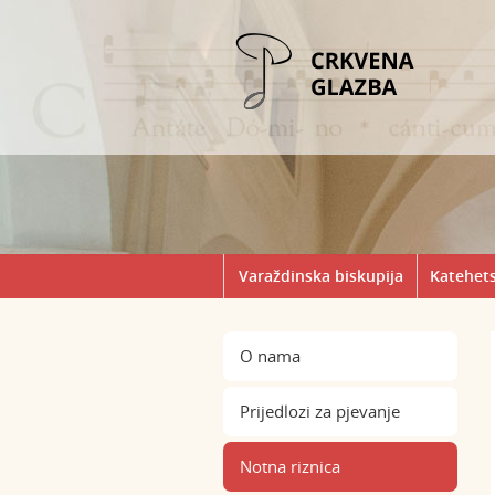
Varaždinska biskupija
Katehets
O nama
Prijedlozi za pjevanje
Notna riznica