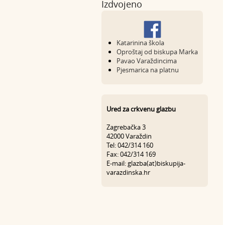
Izdvojeno
Katarinina škola
Oproštaj od biskupa Marka
Pavao Varaždincima
Pjesmarica na platnu
Ured za crkvenu glazbu
Zagrebačka 3
42000 Varaždin
Tel: 042/314 160
Fax: 042/314 169
E-mail: glazba(at)biskupija-
varazdinska.hr