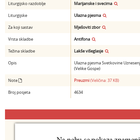
Liturgijsko razdoblje
Marijanske i svecima
Liturgijske
Ulazna pjesma
Za koji sastav
Mješoviti zbor
Vrsta skladbe
Antifona
Težina skladbe
Lakše višeglasje
Opis
Ulazna pjesma Svetkovine Uznesenj
(Velike Gospe)
Note
Preuzmi
(Veličina: 37 KB)
Broj posjeta
4634