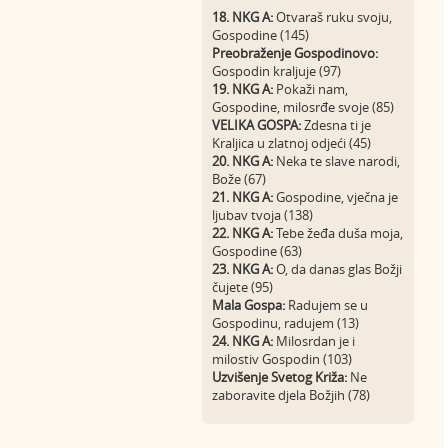
18. NKG A:
Otvaraš ruku svoju,
Gospodine (145)
Preobraženje Gospodinovo:
Gospodin kraljuje (97)
19. NKG A:
Pokaži nam,
Gospodine, milosrđe svoje (85)
VELIKA GOSPA:
Zdesna ti je
Kraljica u zlatnoj odjeći (45)
20. NKG A:
Neka te slave narodi,
Bože (67)
21. NKG A:
Gospodine, vječna je
ljubav tvoja (138)
22. NKG A:
Tebe žeđa duša moja,
Gospodine (63)
23. NKG A:
O, da danas glas Božji
čujete (95)
Mala Gospa:
Radujem se u
Gospodinu, radujem (13)
24. NKG A:
Milosrdan je i
milostiv Gospodin (103)
Uzvišenje Svetog Križa:
Ne
zaboravite djela Božjih (78)