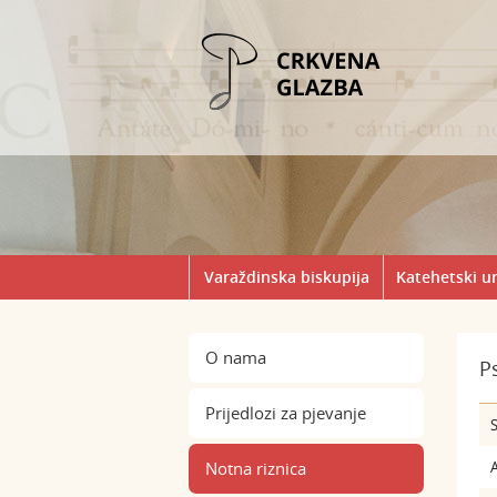
Varaždinska biskupija
Katehetski u
O nama
P
Prijedlozi za pjevanje
S
Notna riznica