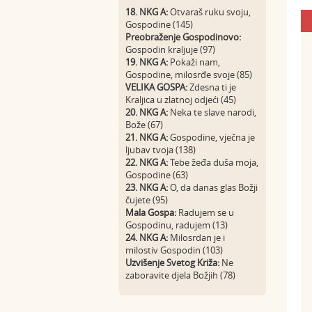
18. NKG A:
Otvaraš ruku svoju,
Gospodine (145)
Preobraženje Gospodinovo:
Gospodin kraljuje (97)
19. NKG A:
Pokaži nam,
Gospodine, milosrđe svoje (85)
VELIKA GOSPA:
Zdesna ti je
Kraljica u zlatnoj odjeći (45)
20. NKG A:
Neka te slave narodi,
Bože (67)
21. NKG A:
Gospodine, vječna je
ljubav tvoja (138)
22. NKG A:
Tebe žeđa duša moja,
Gospodine (63)
23. NKG A:
O, da danas glas Božji
čujete (95)
Mala Gospa:
Radujem se u
Gospodinu, radujem (13)
24. NKG A:
Milosrdan je i
milostiv Gospodin (103)
Uzvišenje Svetog Križa:
Ne
zaboravite djela Božjih (78)