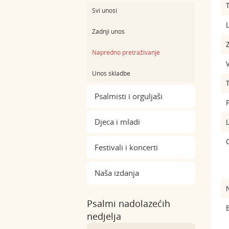
Svi unosi
L
Zadnji unos
Z
Napredno pretraživanje
Unos skladbe
Psalmisti i orguljaši
Djeca i mladi
Festivali i koncerti
Naša izdanja
Psalmi nadolazećih
B
nedjelja