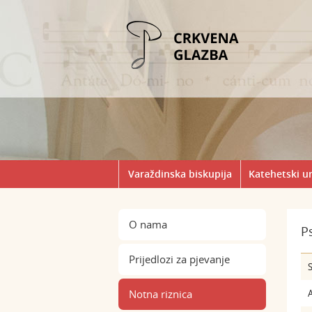
Varaždinska biskupija
Katehetski u
O nama
P
Prijedlozi za pjevanje
S
Notna riznica