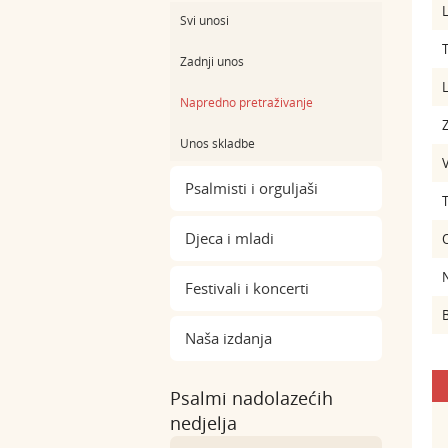
L
Svi unosi
Zadnji unos
L
Napredno pretraživanje
Z
Unos skladbe
Psalmisti i orguljaši
Djeca i mladi
Festivali i koncerti
B
Naša izdanja
Psalmi nadolazećih
nedjelja