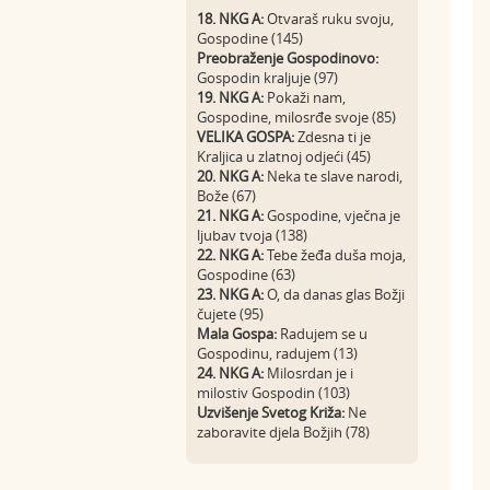
18. NKG A:
Otvaraš ruku svoju,
Gospodine (145)
Preobraženje Gospodinovo:
Gospodin kraljuje (97)
19. NKG A:
Pokaži nam,
Gospodine, milosrđe svoje (85)
VELIKA GOSPA:
Zdesna ti je
Kraljica u zlatnoj odjeći (45)
20. NKG A:
Neka te slave narodi,
Bože (67)
21. NKG A:
Gospodine, vječna je
ljubav tvoja (138)
22. NKG A:
Tebe žeđa duša moja,
Gospodine (63)
23. NKG A:
O, da danas glas Božji
čujete (95)
Mala Gospa:
Radujem se u
Gospodinu, radujem (13)
24. NKG A:
Milosrdan je i
milostiv Gospodin (103)
Uzvišenje Svetog Križa:
Ne
zaboravite djela Božjih (78)