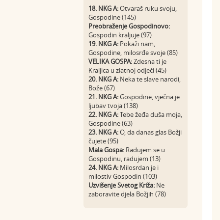
18. NKG A:
Otvaraš ruku svoju,
Gospodine (145)
Preobraženje Gospodinovo:
Gospodin kraljuje (97)
19. NKG A:
Pokaži nam,
Gospodine, milosrđe svoje (85)
VELIKA GOSPA:
Zdesna ti je
Kraljica u zlatnoj odjeći (45)
20. NKG A:
Neka te slave narodi,
Bože (67)
21. NKG A:
Gospodine, vječna je
ljubav tvoja (138)
22. NKG A:
Tebe žeđa duša moja,
Gospodine (63)
23. NKG A:
O, da danas glas Božji
čujete (95)
Mala Gospa:
Radujem se u
Gospodinu, radujem (13)
24. NKG A:
Milosrdan je i
milostiv Gospodin (103)
Uzvišenje Svetog Križa:
Ne
zaboravite djela Božjih (78)