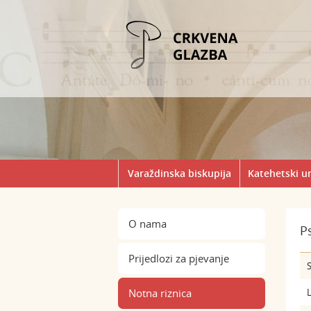
Varaždinska biskupija
Katehetski u
O nama
P
Prijedlozi za pjevanje
S
Notna riznica
L