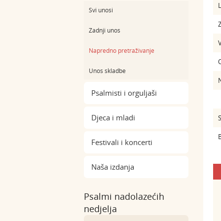
L
Svi unosi
Z
Zadnji unos
Napredno pretraživanje
Unos skladbe
Psalmisti i orguljaši
Djeca i mladi
S
B
Festivali i koncerti
Naša izdanja
Psalmi nadolazećih
nedjelja