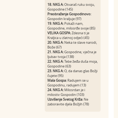
18. NKG A:
Otvaraš ruku svoju,
Gospodine (145)
Preobraženje Gospodinovo:
Gospodin kraljuje (97)
19. NKG A:
Pokaži nam,
Gospodine, milosrđe svoje (85)
VELIKA GOSPA:
Zdesna ti je
Kraljica u zlatnoj odjeći (45)
20. NKG A:
Neka te slave narodi,
Bože (67)
21. NKG A:
Gospodine, vječna je
ljubav tvoja (138)
22. NKG A:
Tebe žeđa duša moja,
Gospodine (63)
23. NKG A:
O, da danas glas Božji
čujete (95)
Mala Gospa:
Radujem se u
Gospodinu, radujem (13)
24. NKG A:
Milosrdan je i
milostiv Gospodin (103)
Uzvišenje Svetog Križa:
Ne
zaboravite djela Božjih (78)