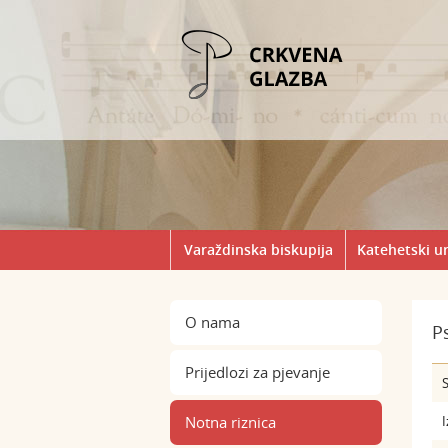
Varaždinska biskupija
Katehetski u
O nama
P
Prijedlozi za pjevanje
S
Notna riznica
I