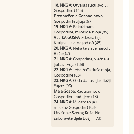
18. NKG A:
Otvaraš ruku svoju,
Gospodine (145)
Preobraženje Gospodinovo:
Gospodin kraljuje (97)
19. NKG A:
Pokaži nam,
Gospodine, milosrđe svoje (85)
VELIKA GOSPA:
Zdesna ti je
Kraljica u zlatnoj odjeći (45)
20. NKG A:
Neka te slave narodi,
Bože (67)
21. NKG A:
Gospodine, vječna je
ljubav tvoja (138)
22. NKG A:
Tebe žeđa duša moja,
Gospodine (63)
23. NKG A:
O, da danas glas Božji
čujete (95)
Mala Gospa:
Radujem se u
Gospodinu, radujem (13)
24. NKG A:
Milosrdan je i
milostiv Gospodin (103)
Uzvišenje Svetog Križa:
Ne
zaboravite djela Božjih (78)