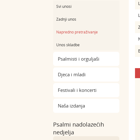
L
Svi unosi
L
Zadnji unos
Z
Napredno pretraživanje
Unos skladbe
B
Psalmisti i orguljaši
Djeca i mladi
Festivali i koncerti
Naša izdanja
Psalmi nadolazećih
nedjelja