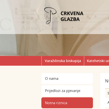
Varaždinska biskupija
Katehetski u
O nama
N
Prijedlozi za pjevanje
S
Notna riznica