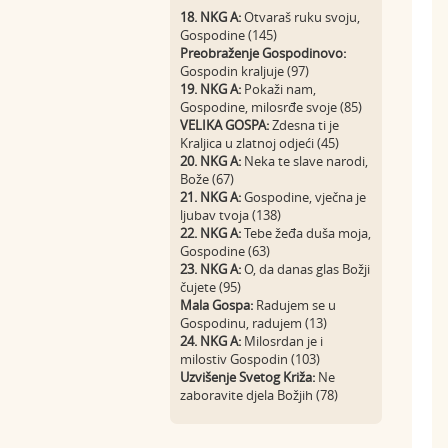
18. NKG A:
Otvaraš ruku svoju,
Gospodine (145)
Preobraženje Gospodinovo:
Gospodin kraljuje (97)
19. NKG A:
Pokaži nam,
Gospodine, milosrđe svoje (85)
VELIKA GOSPA:
Zdesna ti je
Kraljica u zlatnoj odjeći (45)
20. NKG A:
Neka te slave narodi,
Bože (67)
21. NKG A:
Gospodine, vječna je
ljubav tvoja (138)
22. NKG A:
Tebe žeđa duša moja,
Gospodine (63)
23. NKG A:
O, da danas glas Božji
čujete (95)
Mala Gospa:
Radujem se u
Gospodinu, radujem (13)
24. NKG A:
Milosrdan je i
milostiv Gospodin (103)
Uzvišenje Svetog Križa:
Ne
zaboravite djela Božjih (78)