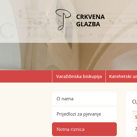
Varaždinska biskupija
Katehetski u
O nama
O
Prijedlozi za pjevanje
S
Notna riznica
Z