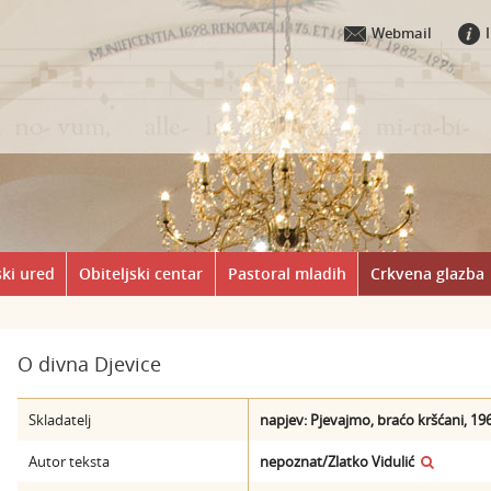
Webmail
ki ured
Obiteljski centar
Pastoral mladih
Crkvena glazba
O divna Djevice
Skladatelj
napjev: Pjevajmo, braćo kršćani, 19
Autor teksta
nepoznat/Zlatko Vidulić