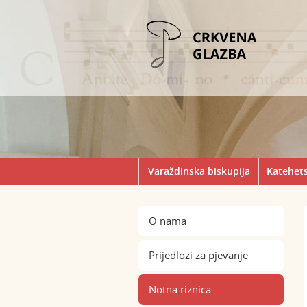
Varaždinska biskupija
Katehets
O nama
Prijedlozi za pjevanje
Notna riznica