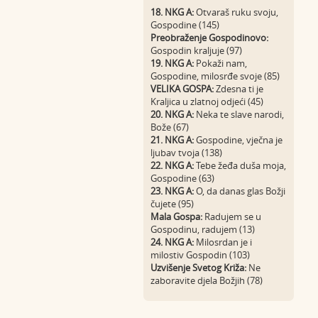
18. NKG A:
Otvaraš ruku svoju,
Gospodine (145)
Preobraženje Gospodinovo:
Gospodin kraljuje (97)
19. NKG A:
Pokaži nam,
Gospodine, milosrđe svoje (85)
VELIKA GOSPA:
Zdesna ti je
Kraljica u zlatnoj odjeći (45)
20. NKG A:
Neka te slave narodi,
Bože (67)
21. NKG A:
Gospodine, vječna je
ljubav tvoja (138)
22. NKG A:
Tebe žeđa duša moja,
Gospodine (63)
23. NKG A:
O, da danas glas Božji
čujete (95)
Mala Gospa:
Radujem se u
Gospodinu, radujem (13)
24. NKG A:
Milosrdan je i
milostiv Gospodin (103)
Uzvišenje Svetog Križa:
Ne
zaboravite djela Božjih (78)