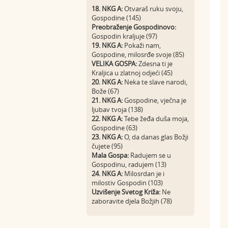
18. NKG A:
Otvaraš ruku svoju,
Gospodine (145)
Preobraženje Gospodinovo:
Gospodin kraljuje (97)
19. NKG A:
Pokaži nam,
Gospodine, milosrđe svoje (85)
VELIKA GOSPA:
Zdesna ti je
Kraljica u zlatnoj odjeći (45)
20. NKG A:
Neka te slave narodi,
Bože (67)
21. NKG A:
Gospodine, vječna je
ljubav tvoja (138)
22. NKG A:
Tebe žeđa duša moja,
Gospodine (63)
23. NKG A:
O, da danas glas Božji
čujete (95)
Mala Gospa:
Radujem se u
Gospodinu, radujem (13)
24. NKG A:
Milosrdan je i
milostiv Gospodin (103)
Uzvišenje Svetog Križa:
Ne
zaboravite djela Božjih (78)