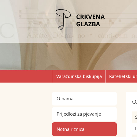
Varaždinska biskupija
Katehetski u
O nama
O
Prijedlozi za pjevanje
S
Notna riznica
L