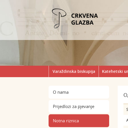
Varaždinska biskupija
Katehetski u
O nama
O
Prijedlozi za pjevanje
S
Notna riznica