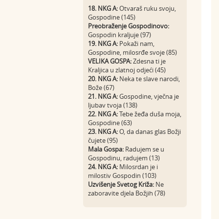
18. NKG A:
Otvaraš ruku svoju,
Gospodine (145)
Preobraženje Gospodinovo:
Gospodin kraljuje (97)
19. NKG A:
Pokaži nam,
Gospodine, milosrđe svoje (85)
VELIKA GOSPA:
Zdesna ti je
Kraljica u zlatnoj odjeći (45)
20. NKG A:
Neka te slave narodi,
Bože (67)
21. NKG A:
Gospodine, vječna je
ljubav tvoja (138)
22. NKG A:
Tebe žeđa duša moja,
Gospodine (63)
23. NKG A:
O, da danas glas Božji
čujete (95)
Mala Gospa:
Radujem se u
Gospodinu, radujem (13)
24. NKG A:
Milosrdan je i
milostiv Gospodin (103)
Uzvišenje Svetog Križa:
Ne
zaboravite djela Božjih (78)