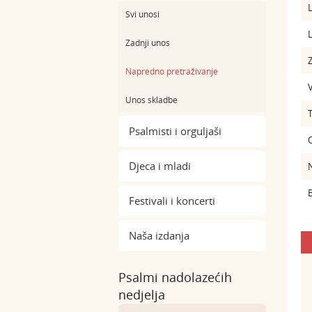
L
Svi unosi
L
Zadnji unos
Z
Napredno pretraživanje
Unos skladbe
Psalmisti i orguljaši
Djeca i mladi
B
Festivali i koncerti
Naša izdanja
Psalmi nadolazećih
nedjelja