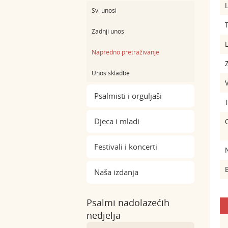
L
Svi unosi
Zadnji unos
L
Napredno pretraživanje
Z
Unos skladbe
Psalmisti i orguljaši
Djeca i mladi
Festivali i koncerti
B
Naša izdanja
Psalmi nadolazećih
nedjelja