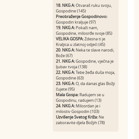
18. NKG A:
Otvaraš ruku svoju,
Gospodine (145)
Preobraženje Gospodinovo:
Gospodin kraljuje (97)
19. NKG A:
Pokaži nam,
Gospodine, milosrđe svoje (85)
VELIKA GOSPA:
Zdesna ti je
Kraljica u zlatnoj odjeći (45)
20. NKG A:
Neka te slave narodi,
Bože (67)
21. NKG A:
Gospodine, vječna je
ljubav tvoja (138)
22. NKG A:
Tebe žeđa duša moja,
Gospodine (63)
23. NKG A:
O, da danas glas Božji
čujete (95)
Mala Gospa:
Radujem se u
Gospodinu, radujem (13)
24. NKG A:
Milosrdan je i
milostiv Gospodin (103)
Uzvišenje Svetog Križa:
Ne
zaboravite djela Božjih (78)