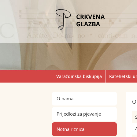
Varaždinska biskupija
Katehetski u
O nama
O
Prijedlozi za pjevanje
S
Notna riznica