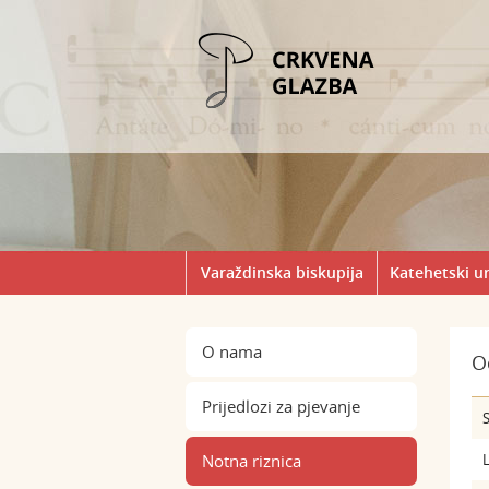
Varaždinska biskupija
Katehetski u
O nama
O
Prijedlozi za pjevanje
S
Notna riznica
L