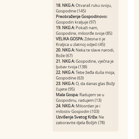
18. NKG A:
Otvaraš ruku svoju,
Gospodine (145)
Preobraženje Gospodinovo:
Gospodin kraljuje (97)
19. NKG A:
Pokaži nam,
Gospodine, milosrđe svoje (85)
VELIKA GOSPA:
Zdesna ti je
Kraljica u zlatnoj odjeći (45)
20. NKG A:
Neka te slave narodi,
Bože (67)
21. NKG A:
Gospodine, vječna je
ljubav tvoja (138)
22. NKG A:
Tebe žeđa duša moja,
Gospodine (63)
23. NKG A:
O, da danas glas Božji
čujete (95)
Mala Gospa:
Radujem se u
Gospodinu, radujem (13)
24. NKG A:
Milosrdan je i
milostiv Gospodin (103)
Uzvišenje Svetog Križa:
Ne
zaboravite djela Božjih (78)