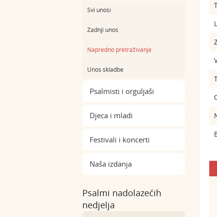
Svi unosi
L
Zadnji unos
Z
Napredno pretraživanje
Unos skladbe
Psalmisti i orguljaši
Djeca i mladi
B
Festivali i koncerti
Naša izdanja
Psalmi nadolazećih
nedjelja