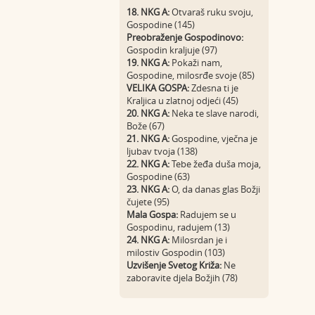
18. NKG A:
Otvaraš ruku svoju,
Gospodine (145)
Preobraženje Gospodinovo:
Gospodin kraljuje (97)
19. NKG A:
Pokaži nam,
Gospodine, milosrđe svoje (85)
VELIKA GOSPA:
Zdesna ti je
Kraljica u zlatnoj odjeći (45)
20. NKG A:
Neka te slave narodi,
Bože (67)
21. NKG A:
Gospodine, vječna je
ljubav tvoja (138)
22. NKG A:
Tebe žeđa duša moja,
Gospodine (63)
23. NKG A:
O, da danas glas Božji
čujete (95)
Mala Gospa:
Radujem se u
Gospodinu, radujem (13)
24. NKG A:
Milosrdan je i
milostiv Gospodin (103)
Uzvišenje Svetog Križa:
Ne
zaboravite djela Božjih (78)