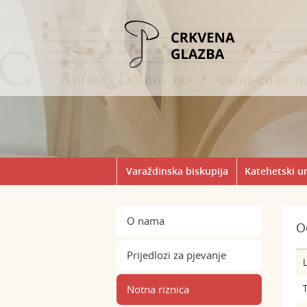
Varaždinska biskupija
Katehetski u
O nama
O
Prijedlozi za pjevanje
L
Notna riznica