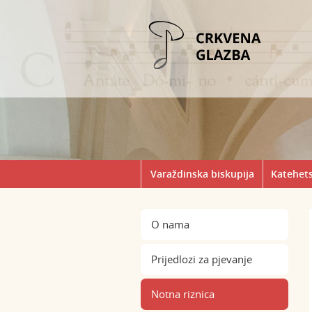
Varaždinska biskupija
Katehets
O nama
Prijedlozi za pjevanje
Notna riznica