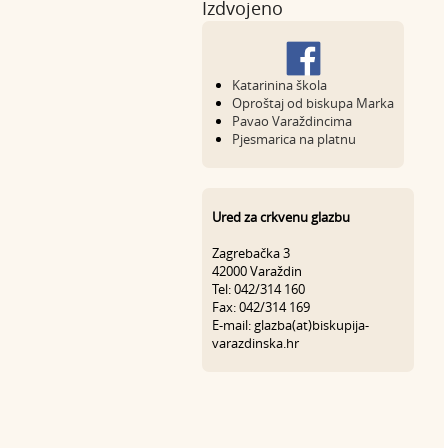
Izdvojeno
Katarinina škola
Oproštaj od biskupa Marka
Pavao Varaždincima
Pjesmarica na platnu
Ured za crkvenu glazbu
Zagrebačka 3
42000 Varaždin
Tel: 042/314 160
Fax: 042/314 169
E-mail: glazba(at)biskupija-
varazdinska.hr