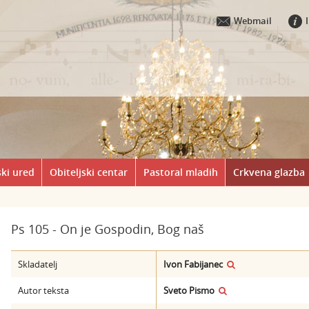
Webmail
ki ured
Obiteljski centar
Pastoral mladih
Crkvena glazba
Ps 105 - On je Gospodin, Bog naš
Skladatelj
Ivon Fabijanec
Autor teksta
Sveto Pismo