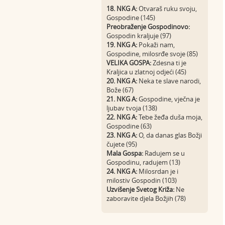
18. NKG A:
Otvaraš ruku svoju,
Gospodine (145)
Preobraženje Gospodinovo:
Gospodin kraljuje (97)
19. NKG A:
Pokaži nam,
Gospodine, milosrđe svoje (85)
VELIKA GOSPA:
Zdesna ti je
Kraljica u zlatnoj odjeći (45)
20. NKG A:
Neka te slave narodi,
Bože (67)
21. NKG A:
Gospodine, vječna je
ljubav tvoja (138)
22. NKG A:
Tebe žeđa duša moja,
Gospodine (63)
23. NKG A:
O, da danas glas Božji
čujete (95)
Mala Gospa:
Radujem se u
Gospodinu, radujem (13)
24. NKG A:
Milosrdan je i
milostiv Gospodin (103)
Uzvišenje Svetog Križa:
Ne
zaboravite djela Božjih (78)